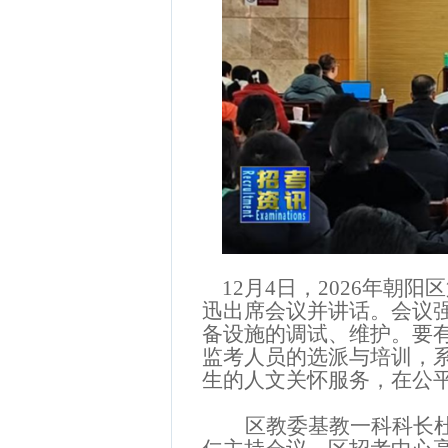
12
月
4
日，
2026年朝阳
迅
出席会议并讲话。会议
备设施的调试、维护。要
监考人员的选派与培训，
生的人文关怀服务，在公
区教委基教一科科长