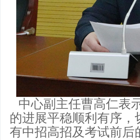
中心副主任曹高仁表
的进展平稳顺利有序，
有中招高招及考试前后