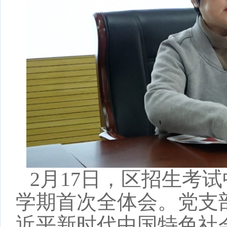
2月17日，区招生考试中
学期首次全体会。党支
近平新时代中国特色社